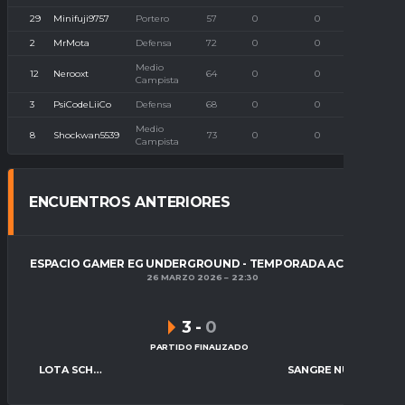
29
Minifuji9757
Portero
57
0
0
0
2
MrMota
Defensa
72
0
0
0
Medio
12
Nerooxt
64
0
0
0
Campista
3
PsiCodeLiiCo
Defensa
68
0
0
0
Medio
8
Shockwan5539
73
0
0
0
Campista
ENCUENTROS ANTERIORES
ESPACIO GAMER EG UNDERGROUND - TEMPORADA ACTUAL
26 MARZO 2026
22:30
3
-
0
PARTIDO FINALIZADO
LOTA SCHWAGER ESPORTS
SANGRE NUEVA FC