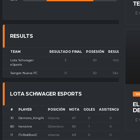
TE
RESULTS
TEAM
RESULTADO FINAL
POSESIÓN
RESULTADO
Lota Schwager
3
50
Victoria
eSports
Sangre Nueva FC
0
50
Derrota
LOTA SCHWAGER ESPORTS
VI
EL
DE
#
PLAYER
POSICIÓN
NOTA
GOLES
ASISTENCIAS
P. IMB
10
Demons_King14
Volante
67
0
0
0
80
herovine
Delantero
80
1
0
0
11
ITzRobToxiiC
Volante
69
0
0
0