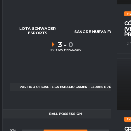
VI
CÓ
(V
LOTA SCHWAGER
SANGRE NUEVA FC
ESPORTS
PR
3
-
0
PARTIDO FINALIZADO
PARTIDO OFICIAL - LIGA ESPACIO GAMER - CLUBES PRO
BALL POSSESSION
EV
GR
50%
50%