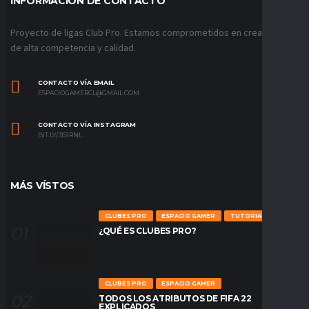
INFORMACIÓN DE CONTACTO
Proyecto de ligas Club Pro. Estamos comprometidos en crear ligas
de alta competencia y calidad.
CONTACTO VÍA EMAIL
ESPACIOGAMERCL@GMAIL.COM
CONTACTO VÍA INSTAGRAM
BIT.LY/31S1RNL
MÁS VÍSTOS
CLUBES PRO
ESPACIO GAMER
TUTORIALES
¿QUÉ ES CLUBES PRO?
CLUBES PRO
ESPACIO GAMER
TODOS LOS ATRIBUTOS DE FIFA 22
EXPLICADOS