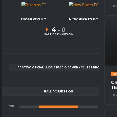
BIZARROS FC
NEW PIRATS FC
4
-
0
PARTIDO FINALIZADO
PARTIDO OFICIAL - LIGA ESPACIO GAMER - CLUBES PRO
EV
GR
TE
BALL POSSESSION
50%
50%