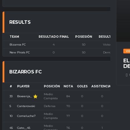
RESULTS
TEAM
RESULTADO FINAL
POSESIÓN
RESULTADO
Bizarros FC
4
50
Victoria
VI
New Pirats FC
0
50
Derrota
EL
DE
BIZARROS FC
#
PLAYER
POSICIÓN
NOTA
GOLES
ASISTENCIAS
P. IMBA
Medio
Bxxeenja_
33
84
0
0
0
Campista
5
Canterowski
Defensa
70
0
0
0
Medio
10
Comeluche7
77
0
0
0
Campista
Medio
45
Gato__45
76
0
1
0
Campista