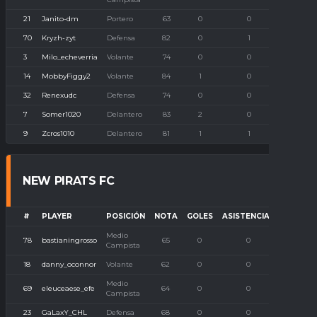
21
Janito-dm
Portero
63
0
0
1
70
Kryzh-zyt
Defensa
82
0
1
0
3
Milo_echeverria
Volante
74
0
0
0
14
MobbyFiggy2
Volante
84
1
0
0
32
Renexudc
Defensa
74
0
0
0
7
Somer1020
Delantero
83
2
0
0
9
Zcros1010
Delantero
81
1
1
0
NEW PIRATS FC
#
PLAYER
POSICIÓN
NOTA
GOLES
ASISTENCIAS
P. IMBA
Medio
78
bastianingrosso
65
0
0
0
Campista
18
danny_oconnor
Volante
62
0
0
0
Medio
69
eleuceaese_efe
64
0
0
0
Campista
23
GaLaxY_CHL
Defensa
68
0
0
0