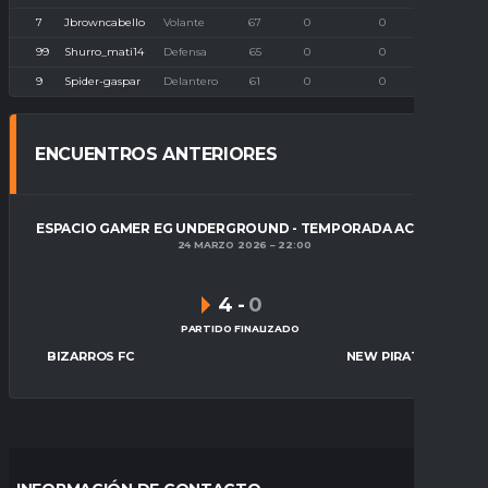
7
Jbrowncabello
Volante
67
0
0
0
99
Shurro_mati14
Defensa
65
0
0
0
9
Spider-gaspar
Delantero
61
0
0
0
ENCUENTROS ANTERIORES
ESPACIO GAMER EG UNDERGROUND - TEMPORADA ACTUAL
24 MARZO 2026
22:00
4
-
0
PARTIDO FINALIZADO
BIZARROS FC
NEW PIRATS FC