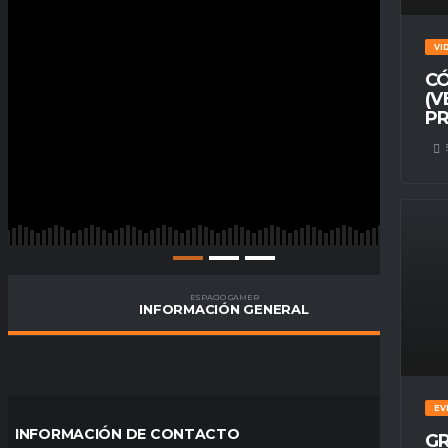
VI
CÓ
(V
PR
ESPACIO GAMER
INFORMACIÓN GENERAL
EV
INFORMACIÓN DE CONTACTO
GR