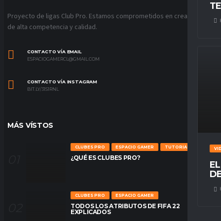
TE
Proyecto de ligas Club Pro. Estamos comprometidos en crear ligas
de alta competencia y calidad.
CONTACTO VÍA EMAIL
ESPACIOGAMERCL@GMAIL.COM
CONTACTO VÍA INSTAGRAM
BIT.LY/31S1RNL
MÁS VÍSTOS
CLUBES PRO
ESPACIO GAMER
TUTORIALES
VI
¿QUÉ ES CLUBES PRO?
EL
DE
CLUBES PRO
ESPACIO GAMER
TODOS LOS ATRIBUTOS DE FIFA 22
EXPLICADOS