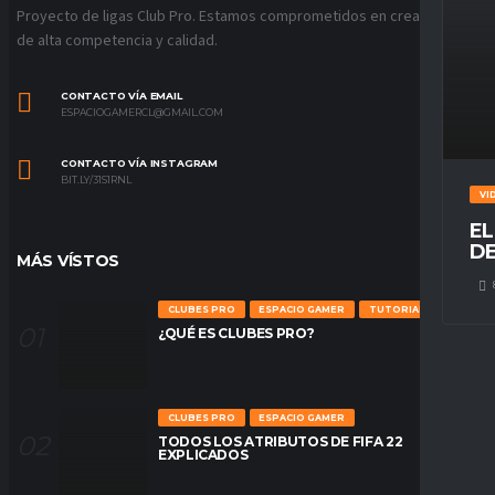
Proyecto de ligas Club Pro. Estamos comprometidos en crear ligas
de alta competencia y calidad.
CONTACTO VÍA EMAIL
ESPACIOGAMERCL@GMAIL.COM
CONTACTO VÍA INSTAGRAM
BIT.LY/31S1RNL
VI
EL
DE
MÁS VÍSTOS
CLUBES PRO
ESPACIO GAMER
TUTORIALES
¿QUÉ ES CLUBES PRO?
CLUBES PRO
ESPACIO GAMER
TODOS LOS ATRIBUTOS DE FIFA 22
EXPLICADOS