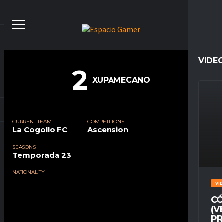
VIDE
2
XUPAMECANO
CURRENT TEAM
COMPETITIONS
La Cogollo FC
Ascension
SEASONS
Temporada 23
NATIONALITY
VI
CÓ
(V
PR