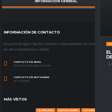
INFORMACIÓN GENERAL
PORCENTAJE DE VICTORIAS
0
%
INFORMACIÓN DE CONTACTO
Proyecto de ligas Club Pro. Estamos comprometidos en crear ligas
VI
de alta competencia y calidad.
EL
DE
CONTACTO VÍA EMAIL
ESPACIOGAMERCL@GMAIL.COM
CONTACTO VÍA INSTAGRAM
BIT.LY/31S1RNL
MÁS VÍSTOS
CLUBES PRO
ESPACIO GAMER
TUTORIALES