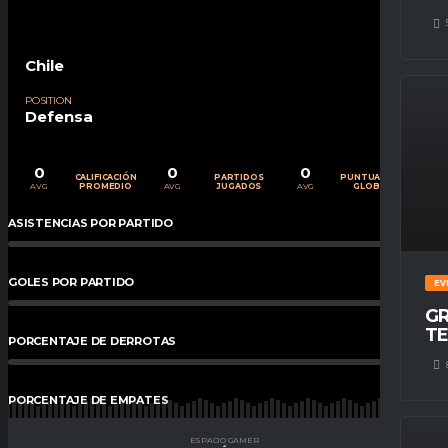
Chile
POSITION
Defensa
0
0
0
CALIFICACIÓN
PARTIDOS
PUNTUACIÓN
AVG
AVG
AVG
PROMEDIO
JUGADOS
GLOBAL
ASISTENCIAS POR PARTIDO
0
%
GOLES POR PARTIDO
0
%
EV
GR
TE
PORCENTAJE DE DERROTAS
0
%
PORCENTAJE DE EMPATES
0
%
ESPACIO GAMER