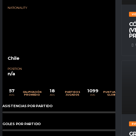
NATIONALITY
VI
CÓ
(V
PR
Chile
POSITION
n/a
57
18
1099
CALIFICACIÓN
PARTIDOS
PUNTUACIÓN
AVG
AVG
AVG
PROMEDIO
JUGADOS
GLOBAL
ASISTENCIAS POR PARTIDO
0
%
GOLES POR PARTIDO
0
%
EV
GR