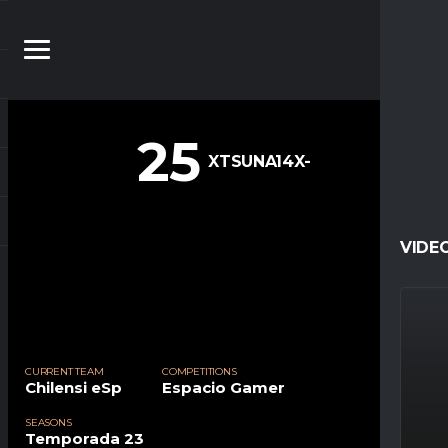
25
XTSUNA14X-
VIDE
CURRENT TEAM
COMPETITIONS
Chilensi eSp
Espacio Gamer
SEASONS
Temporada 23