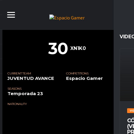
VIDE
30
XN1K0
CURRENT TEAM
COMPETITIONS
JUVENTUD AVANCE
Espacio Gamer
SEASONS
Temporada 23
NATIONALITY
VI
CÓ
(V
PR