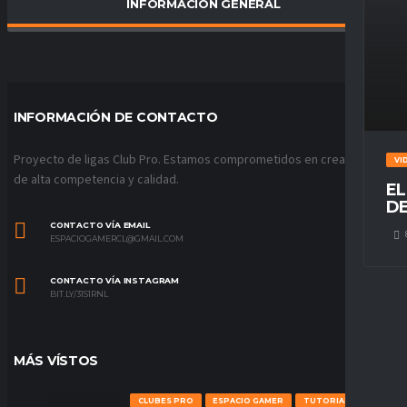
INFORMACIÓN GENERAL
PORCENTAJE DE VICTORIAS
0
%
INFORMACIÓN DE CONTACTO
Proyecto de ligas Club Pro. Estamos comprometidos en crear ligas
VI
de alta competencia y calidad.
EL
DE
CONTACTO VÍA EMAIL
ESPACIOGAMERCL@GMAIL.COM
CONTACTO VÍA INSTAGRAM
BIT.LY/31S1RNL
MÁS VÍSTOS
CLUBES PRO
ESPACIO GAMER
TUTORIALES