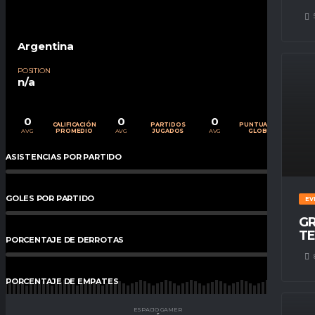
Argentina
POSITION
n/a
0
0
0
CALIFICACIÓN
PARTIDOS
PUNTUACIÓN
AVG
AVG
AVG
PROMEDIO
JUGADOS
GLOBAL
ASISTENCIAS POR PARTIDO
0
%
GOLES POR PARTIDO
0
%
EV
GR
TE
PORCENTAJE DE DERROTAS
0
%
PORCENTAJE DE EMPATES
0
%
ESPACIO GAMER