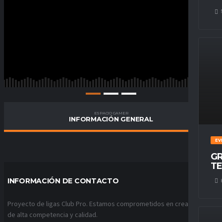
ESPACIO GAMER
INFORMACIÓN GENERAL
EV
GR
TE
INFORMACIÓN DE CONTACTO
Proyecto de ligas Club Pro. Estamos comprometidos en crear ligas
de alta competencia y calidad.