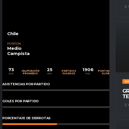
Chile
POSITION
Medio
Campista
73
25
1906
CALIFICACIÓN
PARTIDOS
PUNTUACIÓN
AVG
AVG
AVG
PROMEDIO
JUGADOS
GLOBAL
EV
ASISTENCIAS POR PARTIDO
0
%
GR
TE
GOLES POR PARTIDO
0
%
PORCENTAJE DE DERROTAS
44
%