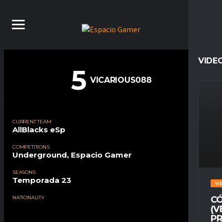
VIDE
5
VICARIOUS088
CURRENT TEAM
AllBlacks eSp
COMPETITIONS
Underground, Espacio Gamer
SEASONS
Temporada 23
VI
NATIONALITY
CÓ
(V
PR