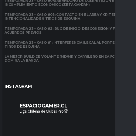
TEMPORADA 23 – CASO #04: ABANDONO DE COMPETICIÓN E
INCUMPLIMIENTO ECONÓMICO (ZETA GANJAH)
TEMPORADA 23 – CASO #03: CONTACTO EN EL ÁREA Y CRITERIO DE
INTENCIONALIDAD EN TIROS DE ESQUINA
TEMPORADA 23 – CASO #2: BUG DE INICIO, DESCONEXIÓN Y FALTA DE
ACUERDOS PREVIOS
TEMPORADA 23 – CASO #1: INTERFERENCIA ILEGAL AL PORTERO EN
TIROS DE ESQUINA
LA MEJOR BUILD DE VOLANTE (MD/MI) Y CARRILERO EN EA FC 26:
DOMINA LA BANDA
INSTAGRAM
ESPACIOGAMER.CL
Liga Chilena de Clubes Pro🏆