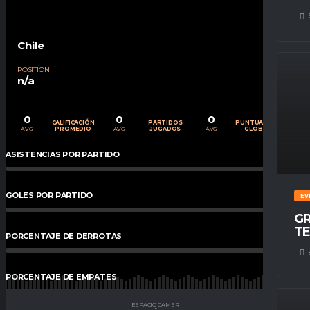
Chile
POSITION
n/a
0
0
0
CALIFICACIÓN
PARTIDOS
PUNTUACIÓN
AVG
AVG
AVG
PROMEDIO
JUGADOS
GLOBAL
ASISTENCIAS POR PARTIDO
0
%
GOLES POR PARTIDO
0
%
EV
GR
TE
PORCENTAJE DE DERROTAS
0
%
PORCENTAJE DE EMPATES
0
%
ESPACIO GAMER