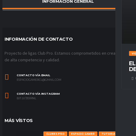
INFORMACIÓN GENERAL
PORCENTAJE DE VICTORIAS
0
%
INFORMACIÓN DE CONTACTO
Proyecto de ligas Club Pro. Estamos comprometidos en crear ligas
VI
de alta competencia y calidad.
EL
DE
CONTACTO VÍA EMAIL
ESPACIOGAMERCL@GMAIL.COM
CONTACTO VÍA INSTAGRAM
BIT.LY/31S1RNL
MÁS VÍSTOS
CLUBES PRO
ESPACIO GAMER
TUTORIALES