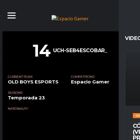
VIDE
14
UCH-SEB4ESCOBAR_
CURRENT TEAM
COMPETITIONS
OLD BOYS ESPORTS
Espacio Gamer
SEASONS
Temporada 23
NATIONALITY
VI
CÓ
(V
PR