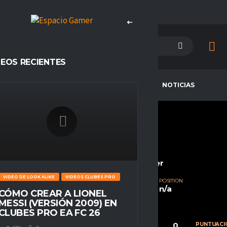
DEOS RECIENTES
PETENCIAS
CAMPEONES
NOTICIAS
TRUENOS_VIVAZ75
CURRENT TEAM
COMPETITIONS
Deathgunners FC
Espacio Gamer
VIDEO DE LOOK ALIKE
VIDEOS CLUBES PRO
SEASONS
NATIONALITY
POSITION
Temporada 23
Chile
n/a
CÓMO CREAR A LIONEL
MESSI (VERSIÓN 2009) EN
CLUBES PRO EA FC 26
0
0
0
CALIFICACIÓN
PARTIDOS
PUNTUACI