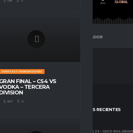
538
0
PROMEDIO
JUGADOS
GLOBAL
AVG
AVG
AVG
ESPACIO GAMER
ESTADÍSTICAS DEL JUGADOR
EVENTOS Y TRANSMISIONES
GRAN FINAL – CS4 VS
VODKA – TERCERA
DIVISION
847
0
STOS
ENTRADAS RECIENTES
CLUBES PRO
TEMPORADA 23 – CASO #04: ABA