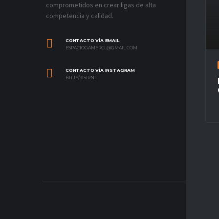
comprometidos en crear ligas de alta
competencia y calidad.
CONTACTO VÍA EMAIL
ESPACIOGAMERCL@GMAIL.COM
CONTACTO VÍA INSTAGRAM
BIT.LY/31S1RNL