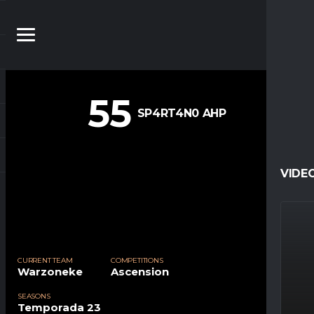
55
SP4RT4N0 AHP
VIDE
CURRENT TEAM
COMPETITIONS
Warzoneke
Ascension
SEASONS
Temporada 23