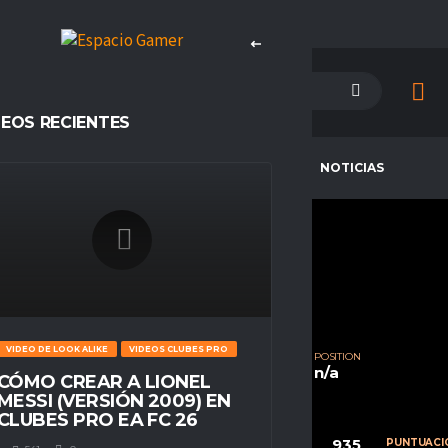
DEOS RECIENTES
PETENCIAS
CAMPEONES
NOTICIAS
SOMA31K
CURRENT TEAM
COMPETITIONS
Chilensi eSp
Espacio Gamer
VIDEO DE LOOK ALIKE
VIDEOS CLUBES PRO
SEASONS
NATIONALITY
POSITION
Temporada 23
Chile
n/a
CÓMO CREAR A LIONEL
MESSI (VERSIÓN 2009) EN
CLUBES PRO EA FC 26
67
13
935
CALIFICACIÓN
PARTIDOS
PUNTUACI