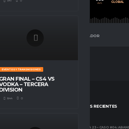
541
0
PROMEDIO
JUGADOS
GLOBAL
AVG
AVG
AVG
ESPACIO GAMER
ESTADÍSTICAS DEL JUGADOR
EVENTOS Y TRANSMISIONES
GRAN FINAL – CS4 VS
VODKA – TERCERA
DIVISION
844
0
STOS
ENTRADAS RECIENTES
CLUBES PRO
TEMPORADA 23 – CASO #04: ABA