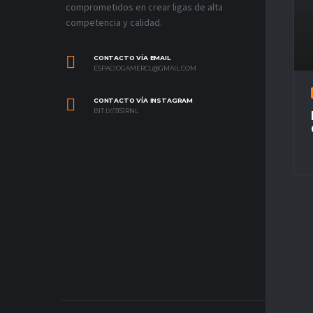
comprometidos en crear ligas de alta
competencia y calidad.
CONTACTO VÍA EMAIL
ESPACIOGAMERCL@GMAIL.COM
CONTACTO VÍA INSTAGRAM
BIT.LY/31S1RNL