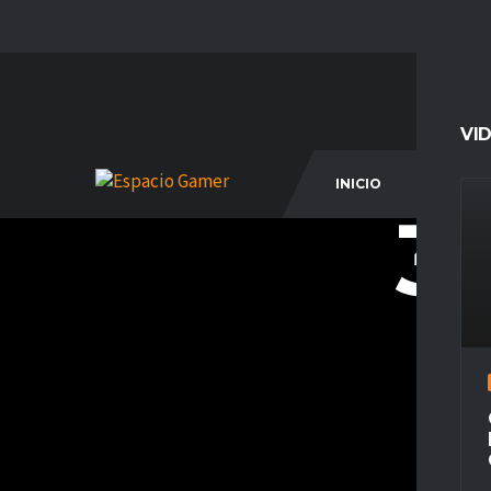
VI
INICIO
COM
31