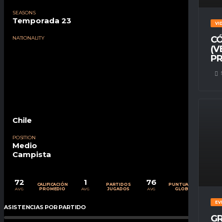
SEASONS
Temporada 23
VI
CÓ
NATIONALITY
(V
PR
Chile
POSITION
Medio
Campista
72
1
76
CALIFICACIÓN
PARTIDOS
PUNTUACIÓN
AVG
AVG
AVG
PROMEDIO
JUGADOS
GLOBAL
EV
ASISTENCIAS POR PARTIDO
0
%
GR