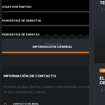
TE
GOLES POR PARTIDO
0
%
PORCENTAJE DE DERROTAS
0.00
%
PORCENTAJE DE EMPATES
100
%
ESPACIO GAMER
INFORMACIÓN GENERAL
PORCENTAJE DE VICTORIAS
0.00
%
VI
INFORMACIÓN DE CONTACTO
EL
DE
Proyecto de ligas Club Pro. Estamos comprometidos en crear ligas
de alta competencia y calidad.
CONTACTO VÍA EMAIL