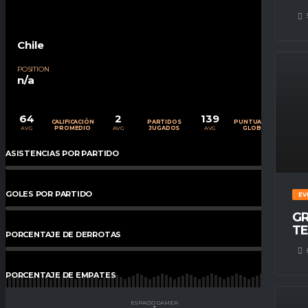
Chile
POSITION
n/a
64
2
139
CALIFICACIÓN
PARTIDOS
PUNTUACIÓN
AVG
AVG
AVG
PROMEDIO
JUGADOS
GLOBAL
ASISTENCIAS POR PARTIDO
0
%
GOLES POR PARTIDO
0
%
EV
GR
TE
PORCENTAJE DE DERROTAS
0.00
%
PORCENTAJE DE EMPATES
100
%
ESPACIO GAMER