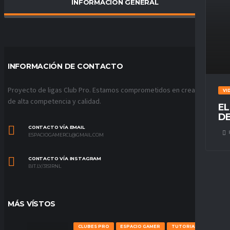
INFORMACIÓN GENERAL
PORCENTAJE DE VICTORIAS
0.00
%
INFORMACIÓN DE CONTACTO
Proyecto de ligas Club Pro. Estamos comprometidos en crear ligas
VI
de alta competencia y calidad.
EL
DE
CONTACTO VÍA EMAIL
ESPACIOGAMERCL@GMAIL.COM
CONTACTO VÍA INSTAGRAM
BIT.LY/31S1RNL
MÁS VÍSTOS
CLUBES PRO
ESPACIO GAMER
TUTORIALES