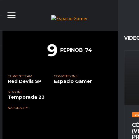
VIDE
9
PEPINOB_74
CURRENT TEAM
COMPETITIONS
Red Devils SP
Espacio Gamer
SEASONS
Temporada 23
NATIONALITY
VI
CÓ
(V
PR