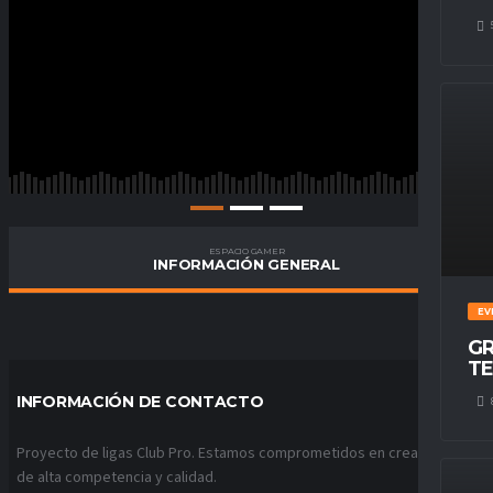
ESPACIO GAMER
INFORMACIÓN GENERAL
EV
GR
TE
INFORMACIÓN DE CONTACTO
Proyecto de ligas Club Pro. Estamos comprometidos en crear ligas
de alta competencia y calidad.