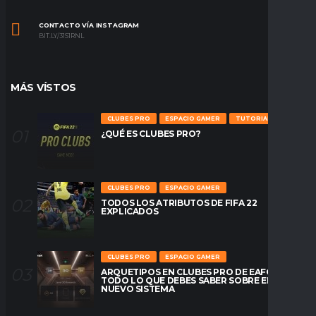
CONTACTO VÍA INSTAGRAM
BIT.LY/31S1RNL
MÁS VÍSTOS
CLUBES PRO
ESPACIO GAMER
TUTORIALES
¿QUÉ ES CLUBES PRO?
CLUBES PRO
ESPACIO GAMER
TODOS LOS ATRIBUTOS DE FIFA 22
EXPLICADOS
CLUBES PRO
ESPACIO GAMER
ARQUETIPOS EN CLUBES PRO DE EAFC26:
TODO LO QUE DEBES SABER SOBRE EL
NUEVO SISTEMA