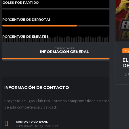
GOLES POR PARTIDO
0
%
PORCENTAJE DE DERROTAS
60
%
PORCENTAJE DE EMPATES
40
%
ESPACIO GAMER
INFORMACIÓN GENERAL
VI
PORCENTAJE DE VICTORIAS
0.00
%
EL
DE
INFORMACIÓN DE CONTACTO
Proyecto de ligas Club Pro. Estamos comprometidos en crear ligas
de alta competencia y calidad.
CONTACTO VÍA EMAIL
ESPACIOGAMERCL@GMAIL.COM