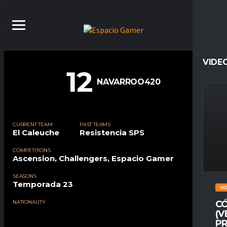
VIDE
12
NAVARROO420
CURRENT TEAM
PAST TEAMS
El Caleuche
Resistencia SPS
COMPETITIONS
Ascension, Challengers, Espacio Gamer
SEASONS
Temporada 23
VI
NATIONALITY
CÓ
(V
PR