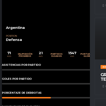
Argentina
POSITION
Defensa
71
21
1547
CALIFICACIÓN
PARTIDOS
PUNTUACIÓN
AVG
AVG
AVG
PROMEDIO
JUGADOS
GLOBAL
ASISTENCIAS POR PARTIDO
0
%
EV
GR
TE
GOLES POR PARTIDO
0
%
PORCENTAJE DE DERROTAS
48
%