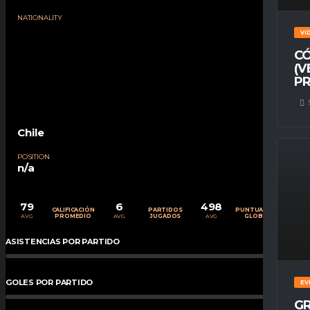
NATIONALITY
VI
CÓ
(V
PR
Chile
POSITION
n/a
79
6
498
CALIFICACIÓN
PARTIDOS
PUNTUACIÓN
AVG
AVG
AVG
PROMEDIO
JUGADOS
GLOBAL
ASISTENCIAS POR PARTIDO
0
%
GOLES POR PARTIDO
0
%
EV
GR