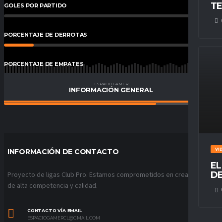
TE
GOLES POR PARTIDO
0
%
PORCENTAJE DE DERROTAS
14
%
PORCENTAJE DE EMPATES
14
%
ESPACIO GAMER
INFORMACIÓN GENERAL
PORCENTAJE DE VICTORIAS
71
%
VI
INFORMACIÓN DE CONTACTO
EL
DE
Proyecto de ligas Club Pro. Estamos comprometidos en crear ligas
de alta competencia y calidad.
CONTACTO VÍA EMAIL
ESPACIOGAMERCL@GMAIL.COM