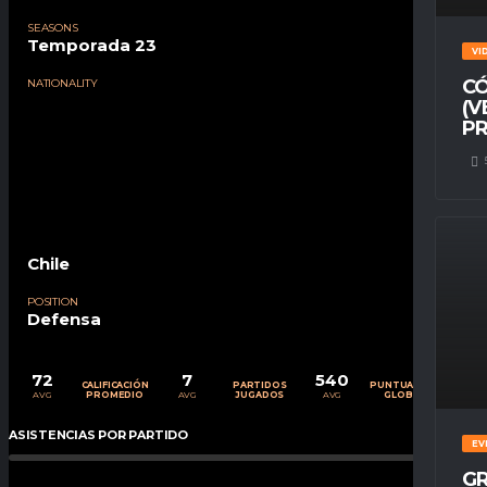
SEASONS
Temporada 23
VI
CÓ
NATIONALITY
(V
PR
Chile
POSITION
Defensa
72
7
540
CALIFICACIÓN
PARTIDOS
PUNTUACIÓN
AVG
AVG
AVG
PROMEDIO
JUGADOS
GLOBAL
ASISTENCIAS POR PARTIDO
0
%
EV
GR