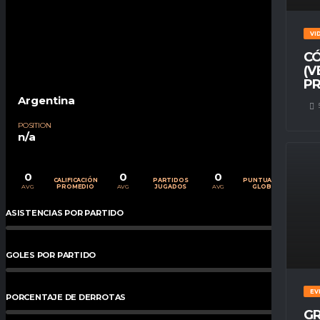
VI
CÓ
(V
PR
Argentina
POSITION
n/a
0
0
0
CALIFICACIÓN
PARTIDOS
PUNTUACIÓN
AVG
AVG
AVG
PROMEDIO
JUGADOS
GLOBAL
ASISTENCIAS POR PARTIDO
0
%
GOLES POR PARTIDO
0
%
EV
PORCENTAJE DE DERROTAS
0
%
GR