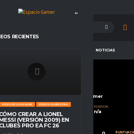
DEOS RECIENTES
PETENCIAS
CAMPEONES
NOTICIAS
LABIBLIADEIHAMPA
CURRENT TEAM
COMPETITIONS
OLD BOYS ESPORTS
Espacio Gamer
VIDEO DE LOOK ALIKE
VIDEOS CLUBES PRO
SEASONS
NATIONALITY
POSITION
Temporada 23
Chile
n/a
CÓMO CREAR A LIONEL
MESSI (VERSIÓN 2009) EN
CLUBES PRO EA FC 26
0
0
0
CALIFICACIÓN
PARTIDOS
PUNTUACI