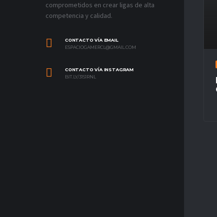
comprometidos en crear ligas de alta
competencia y calidad.
CONTACTO VÍA EMAIL
ESPACIOGAMERCL@GMAIL.COM
CONTACTO VÍA INSTAGRAM
BIT.LY/31S1RNL