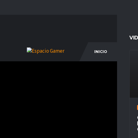
VI
INICIO
COM
7