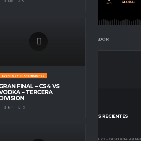
539
0
PROMEDIO
JUGADOS
GLOBAL
AVG
AVG
AVG
ESPACIO GAMER
ESTADÍSTICAS DEL JUGADOR
EVENTOS Y TRANSMISIONES
GRAN FINAL – CS4 VS
VODKA – TERCERA
DIVISION
844
0
STOS
ENTRADAS RECIENTES
CLUBES PRO
TEMPORADA 23 – CASO #04: ABA