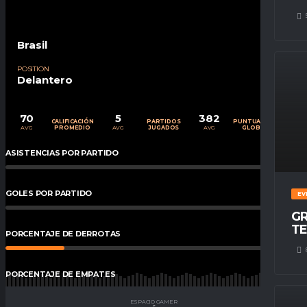
Brasil
POSITION
Delantero
70
5
382
CALIFICACIÓN
PARTIDOS
PUNTUACIÓN
AVG
AVG
AVG
PROMEDIO
JUGADOS
GLOBAL
ASISTENCIAS POR PARTIDO
0
%
GOLES POR PARTIDO
0
%
EV
GR
TE
PORCENTAJE DE DERROTAS
20
%
PORCENTAJE DE EMPATES
20
%
ESPACIO GAMER