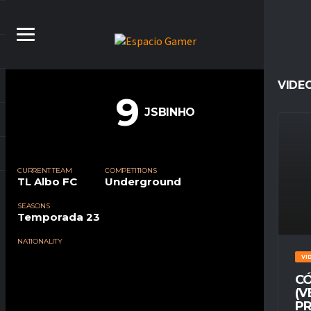
VIDE
9
JSBINHO
CURRENT TEAM
COMPETITIONS
TL Albo FC
Underground
SEASONS
Temporada 23
NATIONALITY
VI
CÓ
(V
PR