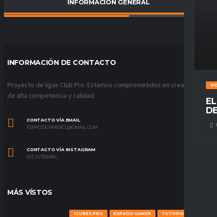
INFORMACIÓN GENERAL
PORCENTAJE DE VICTORIAS
60
%
INFORMACIÓN DE CONTACTO
Proyecto de ligas Club Pro. Estamos comprometidos en crear ligas
VI
de alta competencia y calidad.
EL
DE
CONTACTO VÍA EMAIL
ESPACIOGAMERCL@GMAIL.COM
CONTACTO VÍA INSTAGRAM
BIT.LY/31S1RNL
MÁS VÍSTOS
CLUBES PRO
ESPACIO GAMER
TUTORIALES