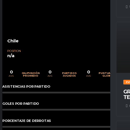
Chile
POSITION
n/a
0
0
0
CALIFICACIÓN
PARTIDOS
PUNTUACIÓN
AVG
AVG
AVG
PROMEDIO
JUGADOS
GLOBAL
EV
ASISTENCIAS POR PARTIDO
0
%
GR
TE
GOLES POR PARTIDO
0
%
PORCENTAJE DE DERROTAS
0
%