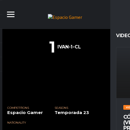
VIDE
1
IVAN-1-CL
COMPETITIONS
SEASONS
VI
Espacio Gamer
Temporada 23
CÓ
(V
NATIONALITY
PR