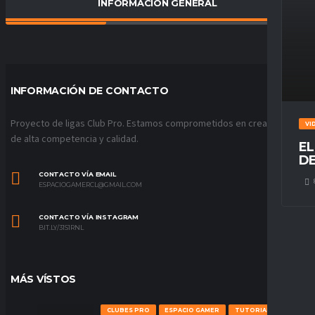
INFORMACIÓN GENERAL
PORCENTAJE DE VICTORIAS
33
%
INFORMACIÓN DE CONTACTO
Proyecto de ligas Club Pro. Estamos comprometidos en crear ligas
VI
de alta competencia y calidad.
EL
DE
CONTACTO VÍA EMAIL
ESPACIOGAMERCL@GMAIL.COM
CONTACTO VÍA INSTAGRAM
BIT.LY/31S1RNL
MÁS VÍSTOS
CLUBES PRO
ESPACIO GAMER
TUTORIALES