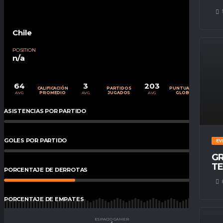
Chile
POSITION
n/a
64
3
203
CALIFICACIÓN
PARTIDOS
PUNTUACIÓN
AVG
AVG
AVG
PROMEDIO
JUGADOS
GLOBAL
ASISTENCIAS POR PARTIDO
0
%
GOLES POR PARTIDO
0
%
EV
GR
TE
PORCENTAJE DE DERROTAS
33
%
PORCENTAJE DE EMPATES
33
%
ESPACIO GAMER