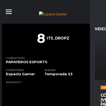
VIDE
8
ITS_DROPZ
CURRENT TEAM
PAPAYEROS ESPORTS
COMPETITIONS
SEASONS
Espacio Gamer
Temporada 23
NATIONALITY
VI
CÓ
(V
PR