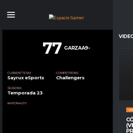
VIDE
77
GARZAA9-
CURRENT TEAM
COMPETITIONS
Sayrux eSports
Challengers
SEASONS
Temporada 23
NATIONALITY
VI
CÓ
(V
PR