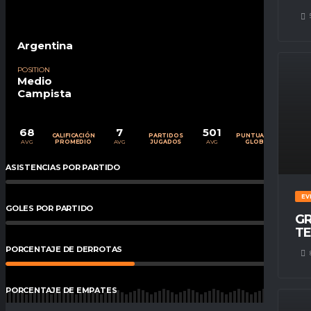
Argentina
POSITION
Medio
Campista
68
7
501
CALIFICACIÓN
PARTIDOS
PUNTUACIÓN
AVG
AVG
AVG
PROMEDIO
JUGADOS
GLOBAL
ASISTENCIAS POR PARTIDO
0
%
EV
GOLES POR PARTIDO
0
%
GR
TE
PORCENTAJE DE DERROTAS
43
%
PORCENTAJE DE EMPATES
0.00
%