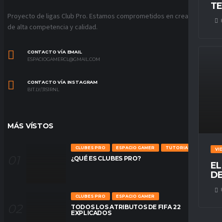
TE
Proyecto de ligas Club Pro. Estamos comprometidos en crear ligas
de alta competencia y calidad.
CONTACTO VÍA EMAIL
ESPACIOGAMERCL@GMAIL.COM
CONTACTO VÍA INSTAGRAM
BIT.LY/31S1RNL
MÁS VÍSTOS
CLUBES PRO
ESPACIO GAMER
TUTORIALES
VI
¿QUÉ ES CLUBES PRO?
EL
DE
CLUBES PRO
ESPACIO GAMER
TODOS LOS ATRIBUTOS DE FIFA 22
EXPLICADOS