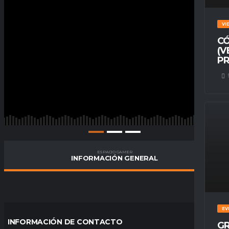
VI
CÓ
(V
PR
ESPACIO GAMER
INFORMACIÓN GENERAL
EV
INFORMACIÓN DE CONTACTO
GR