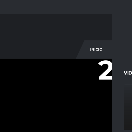
INICIO
COM
20
VI