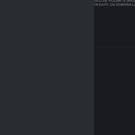
LA MEJOR BUILD DE VOLANTE (MD/
CARRILERO EN EA FC 26: DOMINA 
ARQUETIPOS EN
CLUBES PRO DE
EAFC26: TODO LO
QUE DEBES SABER
SOBRE EL NUEVO
SISTEMA