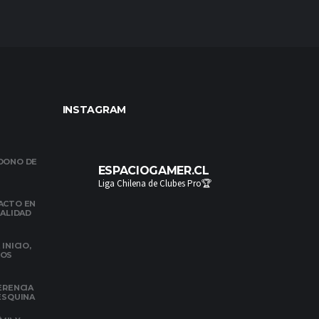
INSTAGRAM
NDONO DE
ESPACIOGAMER.CL
Liga Chilena de Clubes Pro🏆
ACTO EN
NALIDAD
INICIO,
DOS
ERENCIA
 ESQUINA