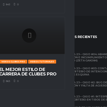
843
0
STOS
ENTRADAS RECIENTES
CLUBES PRO
TEMPORADA 23 – CASO #04: ABA
COMPETICIÓN E INCUMPLIMIENTO
ESPACIO GAMER
ECONÓMICO (ZETA GANJAH)
VIDEOS CLUBES PRO
VIDEOS TUTORIALES
TUTORIALES
¿QUÉ ES CLUBES
TEMPORADA 23 – CASO #03: CONT
EL MEJOR ESTILO DE
PRO?
EL ÁREA Y CRITERIO DE INTENCIO
CARRERA DE CLUBES PRO
EN TIROS DE ESQUINA
CLUBES PRO
863
0
TEMPORADA 23 – CASO #2: BUG DE 
ESPACIO GAMER
DESCONEXIÓN Y FALTA DE ACUER
TODOS LOS
PREVIOS
ATRIBUTOS DE FIFA
22 EXPLICADOS
TEMPORADA 23 – CASO #1: INTERF
ILEGAL AL PORTERO EN TIROS DE
CLUBES PRO
ESPACIO GAMER