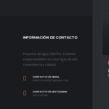
INFORMACIÓN DE CONTACTO
MÁS VÍ
Proyecto de ligas Club Pro. Estamos
comprometidos en crear ligas de alta
competencia y calidad.
CONTACTO VÍA EMAIL
ESPACIOGAMERCL@GMAIL.COM
CONTACTO VÍA INSTAGRAM
BIT.LY/31S1RNL