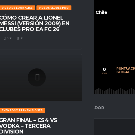
VIDEO DE LOOK ALIKE
VIDEOS CLUBES PRO
Chile
CÓMO CREAR A LIONEL
MESSI (VERSIÓN 2009) EN
CLUBES PRO EA FC 26
538
0
POSITION
n/a
0
0
0
CALIFICACIÓN
PARTIDOS
PUNTUACI
PROMEDIO
JUGADOS
GLOBAL
AVG
AVG
AVG
ESPACIO GAMER
ESTADÍSTICAS DEL JUGADOR
EVENTOS Y TRANSMISIONES
GRAN FINAL – CS4 VS
VODKA – TERCERA
DIVISION