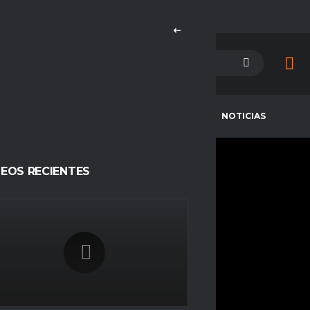
PETENCIAS
CAMPEONES
NOTICIAS
DEOS RECIENTES
FRANKPOO18
CURRENT TEAM
SELECCIÓN DE CREADORES ESPORTS
COMPETITIONS
SEASONS
Espacio Gamer
Temporada 23
NATIONALITY