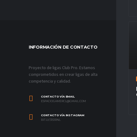
INFORMACIÓN DE CONTACTO
MÁS VÍ
Proyecto de ligas Club Pro. Estamos
comprometidos en crear ligas de alta
competencia y calidad.
CONTACTO VÍA EMAIL
ESPACIOGAMERCL@GMAIL.COM
CONTACTO VÍA INSTAGRAM
BIT.LY/31S1RNL