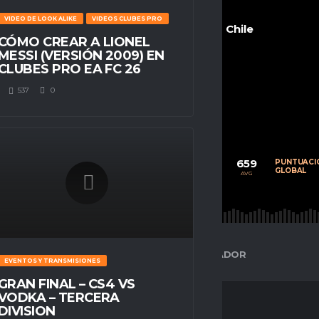
VIDEO DE LOOK ALIKE
VIDEOS CLUBES PRO
Chile
CÓMO CREAR A LIONEL
MESSI (VERSIÓN 2009) EN
CLUBES PRO EA FC 26
537
0
POSITION
n/a
65
9
659
CALIFICACIÓN
PARTIDOS
PUNTUACI
PROMEDIO
JUGADOS
GLOBAL
AVG
AVG
AVG
ESPACIO GAMER
ESTADÍSTICAS DEL JUGADOR
EVENTOS Y TRANSMISIONES
GRAN FINAL – CS4 VS
VODKA – TERCERA
DIVISION