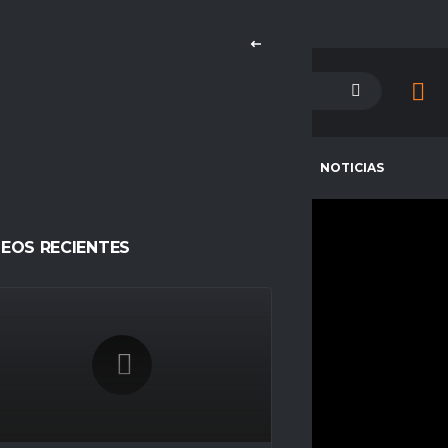
PETENCIAS
CAMPEONES
NOTICIAS
DEOS RECIENTES
FRANCOX14810
CURRENT TEAM
COMPETITIONS
Red Devils SP
Espacio Gamer
SEASONS
Temporada 23
NATIONALITY