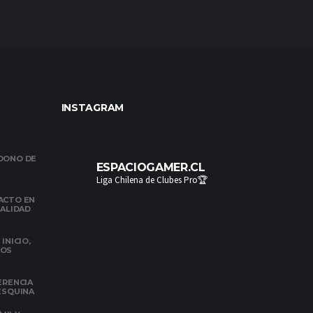
INSTAGRAM
NDONO DE
ESPACIOGAMER.CL
Liga Chilena de Clubes Pro🏆
ACTO EN
NALIDAD
INICIO,
DOS
ERENCIA
 ESQUINA