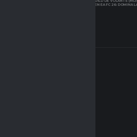
LA MEJOR BUILD DE VOLANTE (MD/
CARRILERO EN EA FC 26: DOMINA 
ARQUETIPOS EN
CLUBES PRO DE
EAFC26: TODO LO
QUE DEBES SABER
SOBRE EL NUEVO
SISTEMA