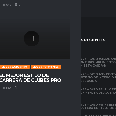
849
0
STOS
ENTRADAS RECIENTES
CLUBES PRO
TEMPORADA 23 – CASO #04: ABA
COMPETICIÓN E INCUMPLIMIENTO
ESPACIO GAMER
ECONÓMICO (ZETA GANJAH)
VIDEOS CLUBES PRO
VIDEOS TUTORIALES
TUTORIALES
¿QUÉ ES CLUBES
TEMPORADA 23 – CASO #03: CONT
EL MEJOR ESTILO DE
PRO?
EL ÁREA Y CRITERIO DE INTENCIO
CARRERA DE CLUBES PRO
EN TIROS DE ESQUINA
CLUBES PRO
863
0
TEMPORADA 23 – CASO #2: BUG DE 
ESPACIO GAMER
DESCONEXIÓN Y FALTA DE ACUER
TODOS LOS
PREVIOS
ATRIBUTOS DE FIFA
22 EXPLICADOS
TEMPORADA 23 – CASO #1: INTERF
ILEGAL AL PORTERO EN TIROS DE
CLUBES PRO
ESPACIO GAMER