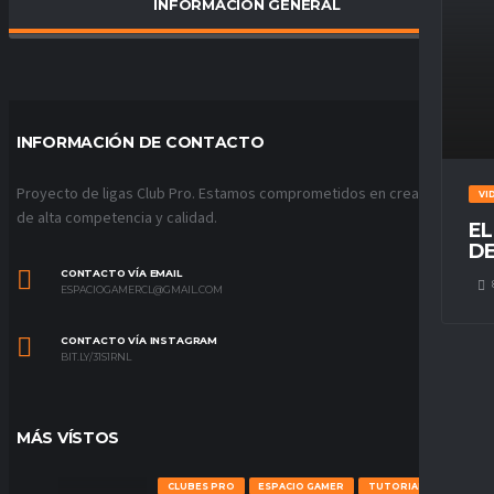
INFORMACIÓN GENERAL
PORCENTAJE DE VICTORIAS
0
%
INFORMACIÓN DE CONTACTO
Proyecto de ligas Club Pro. Estamos comprometidos en crear ligas
VI
de alta competencia y calidad.
EL
DE
CONTACTO VÍA EMAIL
ESPACIOGAMERCL@GMAIL.COM
CONTACTO VÍA INSTAGRAM
BIT.LY/31S1RNL
MÁS VÍSTOS
CLUBES PRO
ESPACIO GAMER
TUTORIALES