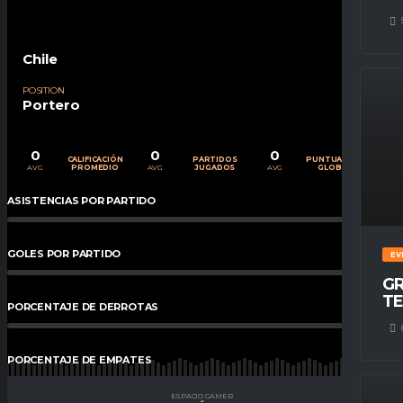
Chile
POSITION
Portero
0
0
0
CALIFICACIÓN
PARTIDOS
PUNTUACIÓN
AVG
AVG
AVG
PROMEDIO
JUGADOS
GLOBAL
ASISTENCIAS POR PARTIDO
0
%
GOLES POR PARTIDO
0
%
EV
GR
TE
PORCENTAJE DE DERROTAS
0
%
PORCENTAJE DE EMPATES
0
%
ESPACIO GAMER