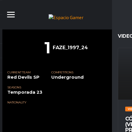
VIDE
1
FAZE_1997_24
CURRENT TEAM
COMPETITIONS
Red Devils SP
Underground
SEASONS
Temporada 23
NATIONALITY
VI
CÓ
(V
PR