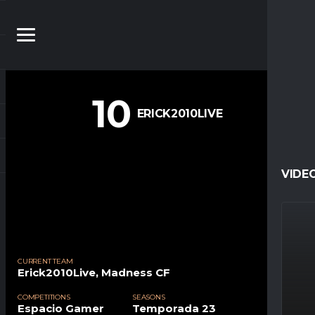
10
ERICK2010LIVE
VIDE
CURRENT TEAM
Erick2010Live
,
Madness CF
COMPETITIONS
SEASONS
Espacio Gamer
Temporada 23