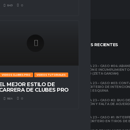
849
0
STOS
ENTRADAS RECIENTES
CLUBES PRO
TEMPORADA 23 – CASO #04: ABA
COMPETICIÓN E INCUMPLIMIENTO
ESPACIO GAMER
ECONÓMICO (ZETA GANJAH)
VIDEOS CLUBES PRO
VIDEOS TUTORIALES
TUTORIALES
¿QUÉ ES CLUBES
TEMPORADA 23 – CASO #03: CONT
EL MEJOR ESTILO DE
PRO?
EL ÁREA Y CRITERIO DE INTENCIO
CARRERA DE CLUBES PRO
EN TIROS DE ESQUINA
CLUBES PRO
864
0
TEMPORADA 23 – CASO #2: BUG DE 
ESPACIO GAMER
DESCONEXIÓN Y FALTA DE ACUER
TODOS LOS
PREVIOS
ATRIBUTOS DE FIFA
22 EXPLICADOS
TEMPORADA 23 – CASO #1: INTERF
ILEGAL AL PORTERO EN TIROS DE
CLUBES PRO
ESPACIO GAMER