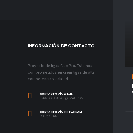
INFORMACIÓN DE CONTACTO
MÁS VÍ
Proyecto de ligas Club Pro. Estamos
comprometidos en crear ligas de alta
competencia y calidad.
CONTACTO VÍA EMAIL
ESPACIOGAMERCL@GMAIL.COM
CONTACTO VÍA INSTAGRAM
BIT.LY/31S1RNL