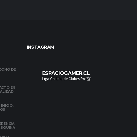
INSTAGRAM
NDONO DE
ESPACIOGAMER.CL
Liga Chilena de Clubes Pro🏆
ACTO EN
NALIDAD
INICIO,
DOS
ERENCIA
 ESQUINA