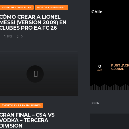
VIDEO DE LOOK ALIKE
VIDEOS CLUBES PRO
Chile
CÓMO CREAR A LIONEL
MESSI (VERSIÓN 2009) EN
CLUBES PRO EA FC 26
542
0
POSITION
n/a
0
0
0
CALIFICACIÓN
PARTIDOS
PUNTUACI
PROMEDIO
JUGADOS
GLOBAL
AVG
AVG
AVG
ESPACIO GAMER
ESTADÍSTICAS DEL JUGADOR
EVENTOS Y TRANSMISIONES
GRAN FINAL – CS4 VS
VODKA – TERCERA
DIVISION