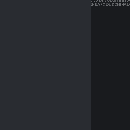
LA MEJOR BUILD DE VOLANTE (MD/
CARRILERO EN EA FC 26: DOMINA 
ARQUETIPOS EN
CLUBES PRO DE
EAFC26: TODO LO
QUE DEBES SABER
SOBRE EL NUEVO
SISTEMA