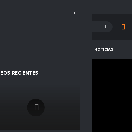
PETENCIAS
CAMPEONES
NOTICIAS
DEOS RECIENTES
ELLEONNNARDO
CURRENT TEAM
COMPETITIONS
FC Chanchitos
Espacio Gamer
SEASONS
Temporada 23
NATIONALITY