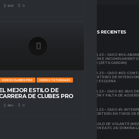
849
0
STOS
ENTRADAS RECIENTES
CLUBES PRO
TEMPORADA 23 – CASO #04: ABA
COMPETICIÓN E INCUMPLIMIENTO
ESPACIO GAMER
ECONÓMICO (ZETA GANJAH)
TUTORIALES
¿QUÉ ES CLUBES
TEMPORADA 23 – CASO #03: CONT
PRO?
EL ÁREA Y CRITERIO DE INTENCIO
VIDEOS CLUBES PRO
VIDEOS TUTORIALES
EN TIROS DE ESQUINA
CLUBES PRO
EL MEJOR ESTILO DE
TEMPORADA 23 – CASO #2: BUG DE 
ESPACIO GAMER
CARRERA DE CLUBES PRO
DESCONEXIÓN Y FALTA DE ACUER
TODOS LOS
PREVIOS
ATRIBUTOS DE FIFA
22 EXPLICADOS
864
0
TEMPORADA 23 – CASO #1: INTERF
ILEGAL AL PORTERO EN TIROS DE
CLUBES PRO
ESPACIO GAMER
LA MEJOR BUILD DE VOLANTE (MD/
CARRILERO EN EA FC 26: DOMINA 
ARQUETIPOS EN
CLUBES PRO DE
EAFC26: TODO LO