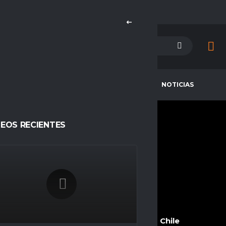
PETENCIAS
CAMPEONES
NOTICIAS
DEOS RECIENTES
EASYK1DD_
COMPETITIONS
SEASONS
Espacio Gamer
Temporada 23
NATIONALITY
Chile