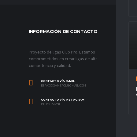
INFORMACIÓN DE CONTACTO
MÁS VÍ
Proyecto de ligas Club Pro. Estamos
comprometidos en crear ligas de alta
competencia y calidad.
CONTACTO VÍA EMAIL
ESPACIOGAMERCL@GMAIL.COM
CONTACTO VÍA INSTAGRAM
BIT.LY/31S1RNL