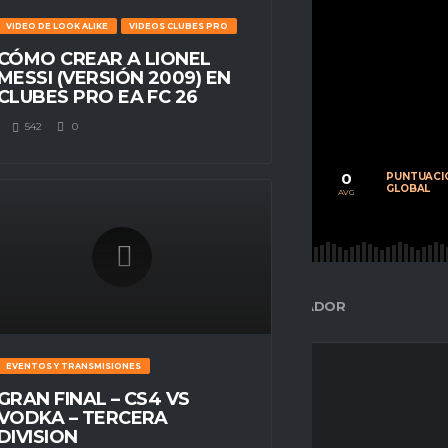
VIDEO DE LOOK ALIKE
VIDEOS CLUBES PRO
CÓMO CREAR A LIONEL
MESSI (VERSIÓN 2009) EN
POSITION
CLUBES PRO EA FC 26
n/a
542
0
0
0
0
CALIFICACIÓN
PARTIDOS
PUNTUACI
PROMEDIO
JUGADOS
GLOBAL
AVG
AVG
AVG
ESPACIO GAMER
ESTADÍSTICAS DEL JUGADOR
EVENTOS Y TRANSMISIONES
GRAN FINAL – CS4 VS
VODKA – TERCERA
DIVISION