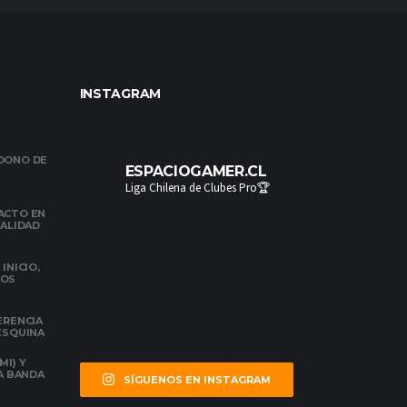
INSTAGRAM
NDONO DE
ESPACIOGAMER.CL
Liga Chilena de Clubes Pro🏆
ACTO EN
NALIDAD
INICIO,
DOS
ERENCIA
 ESQUINA
MI) Y
LA BANDA
SÍGUENOS EN INSTAGRAM