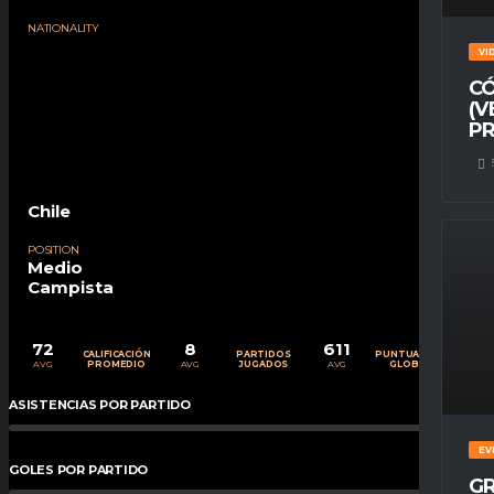
NATIONALITY
VI
CÓ
(V
PR
Chile
POSITION
Medio
Campista
72
8
611
CALIFICACIÓN
PARTIDOS
PUNTUACIÓN
AVG
AVG
AVG
PROMEDIO
JUGADOS
GLOBAL
ASISTENCIAS POR PARTIDO
0
%
EV
GOLES POR PARTIDO
0
%
GR