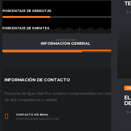
TE
PORCENTAJE DE DERROTAS
38
%
PORCENTAJE DE EMPATES
0.00
%
ESPACIO GAMER
INFORMACIÓN GENERAL
PORCENTAJE DE VICTORIAS
63
%
INFORMACIÓN DE CONTACTO
VI
Proyecto de ligas Club Pro. Estamos comprometidos en crear ligas
EL
de alta competencia y calidad.
DE
CONTACTO VÍA EMAIL
ESPACIOGAMERCL@GMAIL.COM