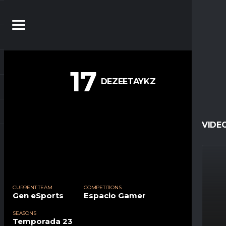
17
DEZEETAYKZ
VIDE
CURRENT TEAM
COMPETITIONS
Gen eSports
Espacio Gamer
SEASONS
Temporada 23