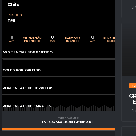
Chile
POSITION
n/a
0
0
0
CALIFICACIÓN
PARTIDOS
PUNTUACIÓN
AVG
AVG
AVG
PROMEDIO
JUGADOS
GLOBAL
ASISTENCIAS POR PARTIDO
0
%
GOLES POR PARTIDO
0
%
EV
PORCENTAJE DE DERROTAS
0
%
GR
TE
PORCENTAJE DE EMPATES
0
%
ESPACIO GAMER
INFORMACIÓN GENERAL
PORCENTAJE DE VICTORIAS
0
%