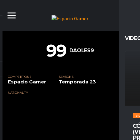
VIDE
99
DAOLES9
COMPETITIONS
SEASONS
Espacio Gamer
Temporada 23
NATIONALITY
VI
CÓ
(V
PR