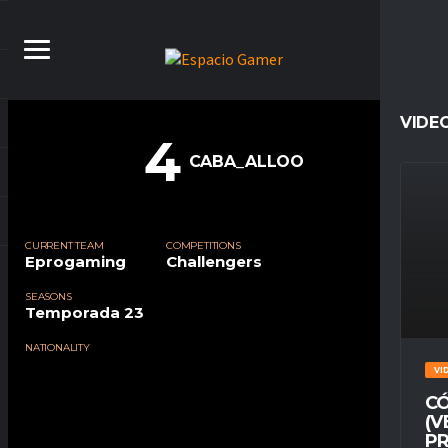
VIDE
4
CABA_ALLOO
CURRENT TEAM
COMPETITIONS
Eprogaming
Challengers
SEASONS
Temporada 23
NATIONALITY
VI
CÓ
(V
PR