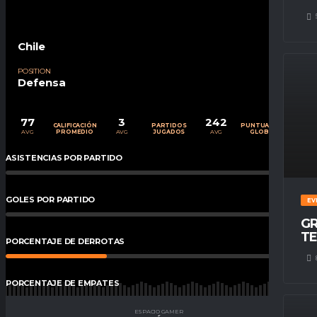
Chile
POSITION
Defensa
77
3
242
CALIFICACIÓN
PARTIDOS
PUNTUACIÓN
AVG
AVG
AVG
PROMEDIO
JUGADOS
GLOBAL
ASISTENCIAS POR PARTIDO
0
%
GOLES POR PARTIDO
0
%
EV
GR
TE
PORCENTAJE DE DERROTAS
33
%
PORCENTAJE DE EMPATES
33
%
ESPACIO GAMER