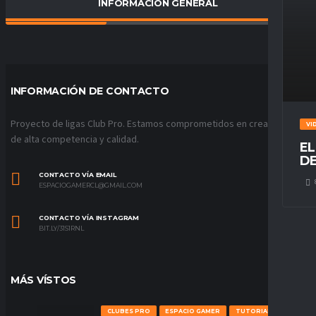
INFORMACIÓN GENERAL
PORCENTAJE DE VICTORIAS
33
%
INFORMACIÓN DE CONTACTO
Proyecto de ligas Club Pro. Estamos comprometidos en crear ligas
VI
de alta competencia y calidad.
EL
DE
CONTACTO VÍA EMAIL
ESPACIOGAMERCL@GMAIL.COM
CONTACTO VÍA INSTAGRAM
BIT.LY/31S1RNL
MÁS VÍSTOS
CLUBES PRO
ESPACIO GAMER
TUTORIALES