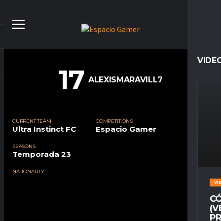
VIDE
17
ALEXISMARAVILL7
CURRENT TEAM
COMPETITIONS
Ultra Instinct FC
Espacio Gamer
SEASONS
Temporada 23
NATIONALITY
VI
CÓ
(V
PR