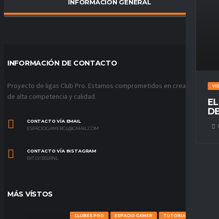
INFORMACIÓN GENERAL
PORCENTAJE DE VICTORIAS
0
%
INFORMACIÓN DE CONTACTO
Proyecto de ligas Club Pro. Estamos comprometidos en crear ligas
VI
de alta competencia y calidad.
EL
DE
CONTACTO VÍA EMAIL
ESPACIOGAMERCL@GMAIL.COM
CONTACTO VÍA INSTAGRAM
BIT.LY/31S1RNL
MÁS VÍSTOS
CLUBES PRO
ESPACIO GAMER
TUTORIALES