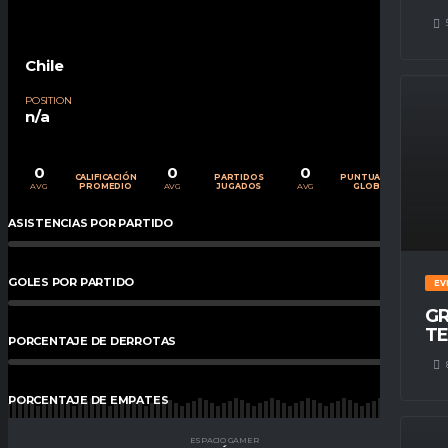
Chile
POSITION
n/a
0
0
0
CALIFICACIÓN
PARTIDOS
PUNTUACIÓN
AVG
AVG
AVG
PROMEDIO
JUGADOS
GLOBAL
ASISTENCIAS POR PARTIDO
0
%
GOLES POR PARTIDO
0
%
EV
GR
TE
PORCENTAJE DE DERROTAS
0
%
PORCENTAJE DE EMPATES
0
%
ESPACIO GAMER