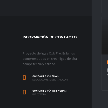
INFORMACIÓN DE CONTACTO
MÁS VÍ
Proyecto de ligas Club Pro. Estamos
comprometidos en crear ligas de alta
competencia y calidad.
CONTACTO VÍA EMAIL
ESPACIOGAMERCL@GMAIL.COM
CONTACTO VÍA INSTAGRAM
BIT.LY/31S1RNL