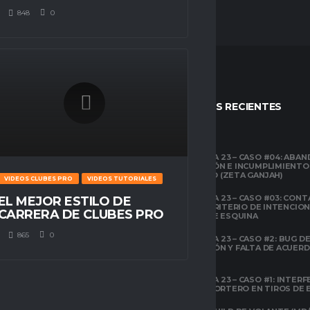
848
0
STOS
ENTRADAS RECIENTES
CLUBES PRO
TEMPORADA 23 – CASO #04: ABA
COMPETICIÓN E INCUMPLIMIENTO
ESPACIO GAMER
ECONÓMICO (ZETA GANJAH)
VIDEOS CLUBES PRO
VIDEOS TUTORIALES
TUTORIALES
¿QUÉ ES CLUBES
TEMPORADA 23 – CASO #03: CONT
EL MEJOR ESTILO DE
PRO?
EL ÁREA Y CRITERIO DE INTENCIO
CARRERA DE CLUBES PRO
EN TIROS DE ESQUINA
CLUBES PRO
865
0
TEMPORADA 23 – CASO #2: BUG DE 
ESPACIO GAMER
DESCONEXIÓN Y FALTA DE ACUER
TODOS LOS
PREVIOS
ATRIBUTOS DE FIFA
22 EXPLICADOS
TEMPORADA 23 – CASO #1: INTERF
ILEGAL AL PORTERO EN TIROS DE
CLUBES PRO
ESPACIO GAMER