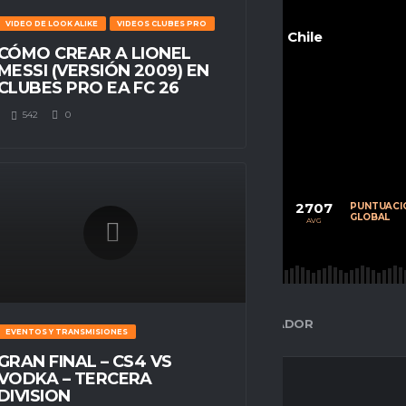
VIDEO DE LOOK ALIKE
VIDEOS CLUBES PRO
Chile
CÓMO CREAR A LIONEL
MESSI (VERSIÓN 2009) EN
CLUBES PRO EA FC 26
542
0
POSITION
Delantero
71
36
2707
CALIFICACIÓN
PARTIDOS
PUNTUACI
PROMEDIO
JUGADOS
GLOBAL
AVG
AVG
AVG
ESPACIO GAMER
ESTADÍSTICAS DEL JUGADOR
EVENTOS Y TRANSMISIONES
GRAN FINAL – CS4 VS
VODKA – TERCERA
DIVISION