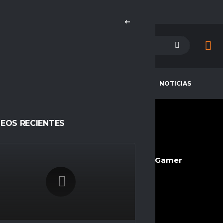
PETENCIAS
CAMPEONES
NOTICIAS
DEOS RECIENTES
A_GRIEZMANN_7
CURRENT TEAM
COMPETITIONS
Yakuza eSp
Ascension, Espacio Gamer
SEASONS
Temporada 23
NATIONALITY