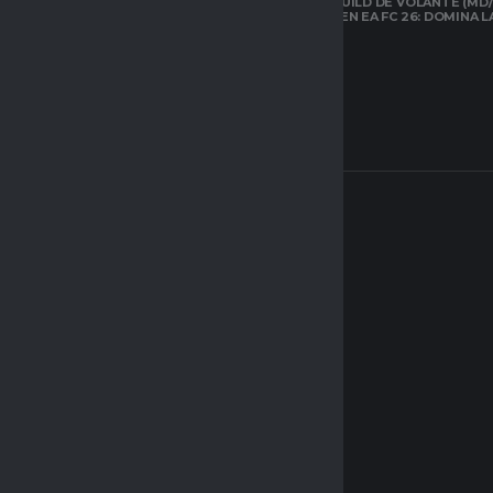
LA MEJOR BUILD DE VOLANTE (MD/
CARRILERO EN EA FC 26: DOMINA 
ARQUETIPOS EN
CLUBES PRO DE
EAFC26: TODO LO
QUE DEBES SABER
SOBRE EL NUEVO
SISTEMA