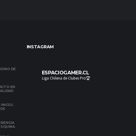
INSTAGRAM
NDONO DE
ESPACIOGAMER.CL
Liga Chilena de Clubes Pro🏆
ACTO EN
NALIDAD
INICIO,
DOS
ERENCIA
 ESQUINA