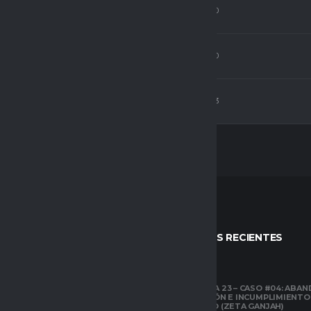
Delantero
3
16
0
Delantero
0
0
0
Delantero
15
61
3
STOS
ENTRADAS RECIENTES
CLUBES PRO
TEMPORADA 23 – CASO #04: ABA
COMPETICIÓN E INCUMPLIMIENTO
ESPACIO GAMER
ECONÓMICO (ZETA GANJAH)
TUTORIALES