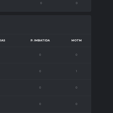
0
0
IAS
P. IMBATIDA
MOTM
0
0
0
1
0
0
0
0