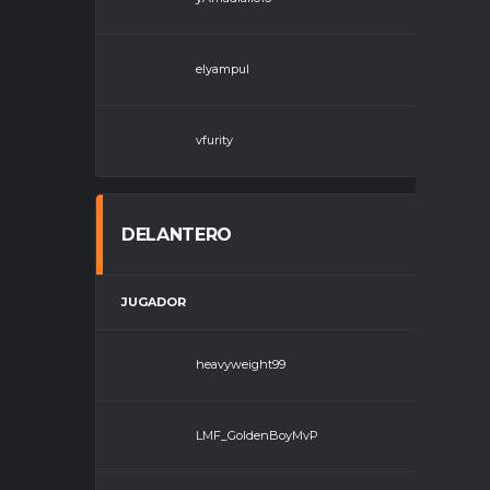
elyampul
Volante
vfurity
Volante
DELANTERO
JUGADOR
heavyweight99
LMF_GoldenBoyMvP