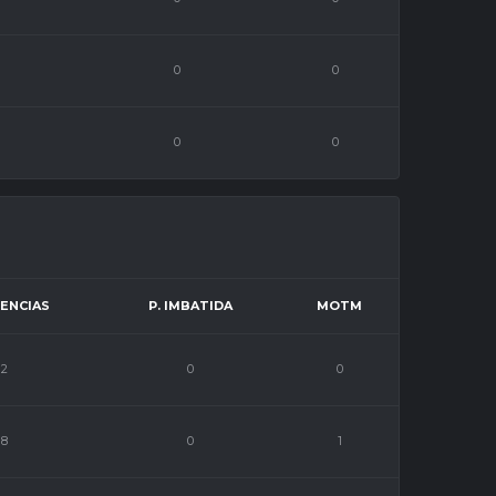
0
0
0
0
ENCIAS
P. IMBATIDA
MOTM
2
0
0
8
0
1