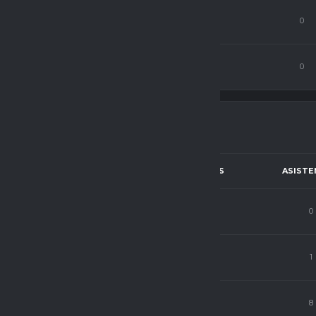
4
55
0
0
0
0
0
0
PJ
C.P
GOLES
ASISTE
ista
25
66
0
0
ista
1
74
0
1
ista
23
67
1
8