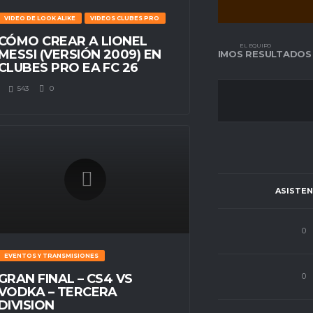
VIDEO DE LOOK ALIKE
VIDEOS CLUBES PRO
CÓMO CREAR A LIONEL
EL EQUIPO
EL EQUIPO
MESSI (VERSIÓN 2009) EN
TABLA DE POSICIÓN
ÚLTIMOS RESULTADOS
CLUBES PRO EA FC 26
543
0
CIÓN
PJ
C.P
GOLES
ASISTEN
o
3
56
0
0
EVENTOS Y TRANSMISIONES
o
13
60
0
0
GRAN FINAL – CS4 VS
VODKA – TERCERA
DIVISION