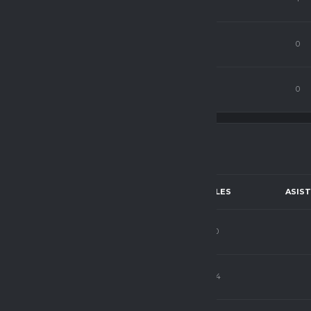
2
31
0
0
3
67
0
0
POSICIÓN
PJ
C.P
GOLES
ASIST
Delantero
3
49
0
Delantero
26
66
14