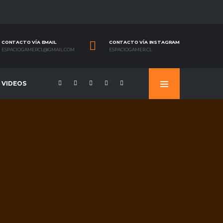
CONTACTO VÍA EMAIL
CONTACTO VÍA INSTAGRAM
ESPACIOGAMERCL@GMAIL.COM
ESPACIOGAMER.CL
VIDEOS