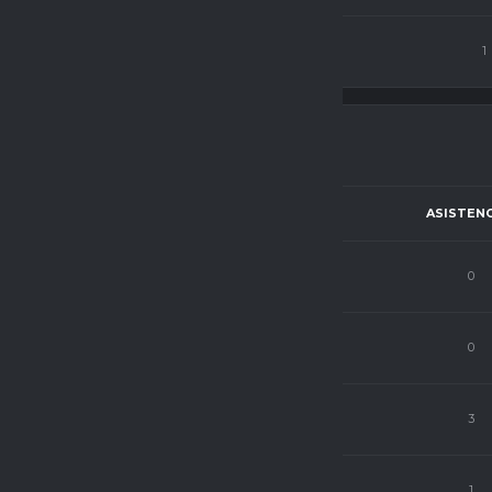
ista
10
68
0
1
ÓN
PJ
C.P
GOLES
ASISTENC
10
71
0
0
5
56
1
0
26
69
5
3
16
72
1
1