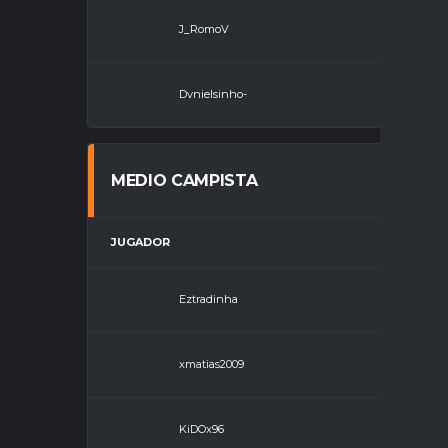
J_RomoV
Defensa
Dvnielsinho-
Defensa
MEDIO CAMPISTA
JUGADOR
POSICIÓN
Eztradinha
Medio Camp
xmatias2009
Medio Camp
KiDOx96
Medio Camp