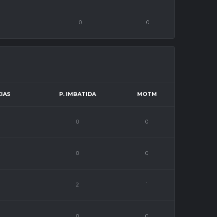
0
0
IAS
P. IMBATIDA
MOTM
0
0
0
0
2
1
0
0