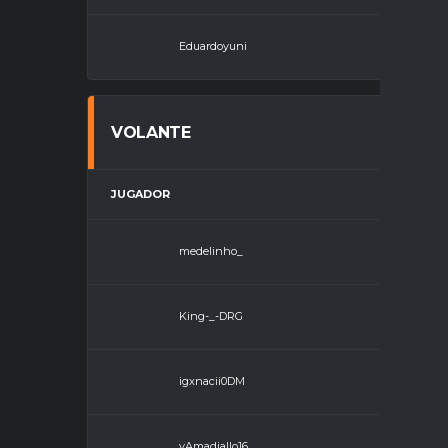
Eduardoyuni
Medio Camp
VOLANTE
JUGADOR
POSICI
medelinho_
Volante
King-_-DRG
Volante
igxnacii0DM
Volante
yAmadiallo16
Volante