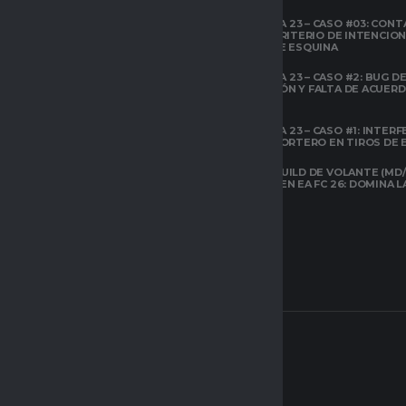
¿QUÉ ES CLUBES
TEMPORADA 23 – CASO #03: CONT
PRO?
EL ÁREA Y CRITERIO DE INTENCIO
EN TIROS DE ESQUINA
CLUBES PRO
TEMPORADA 23 – CASO #2: BUG DE 
ESPACIO GAMER
DESCONEXIÓN Y FALTA DE ACUER
TODOS LOS
PREVIOS
ATRIBUTOS DE FIFA
22 EXPLICADOS
TEMPORADA 23 – CASO #1: INTERF
ILEGAL AL PORTERO EN TIROS DE
CLUBES PRO
ESPACIO GAMER
LA MEJOR BUILD DE VOLANTE (MD/
CARRILERO EN EA FC 26: DOMINA 
ARQUETIPOS EN
CLUBES PRO DE
EAFC26: TODO LO
QUE DEBES SABER
SOBRE EL NUEVO
SISTEMA