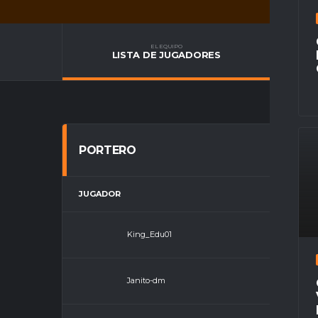
EL EQUIPO
LISTA DE JUGADORES
PORTERO
JUGADOR
POSI
King_Edu01
Porter
Janito-dm
Porter