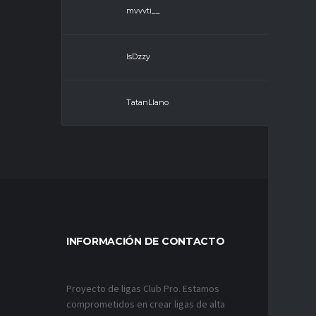
mvvvti__
IsDzzy
TatanLlano
INFORMACIÓN DE CONTACTO
MÁS VÍ
Proyecto de ligas Club Pro. Estamos
comprometidos en crear ligas de alta