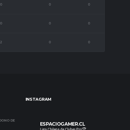
0
0
0
0
0
0
2
0
0
INSTAGRAM
NDONO DE
ESPACIOGAMER.CL
Liga Chilena de Clubes Pro🏆