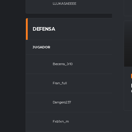
LLUKASAEEEE
Porter
DEFENSA
JUGADOR
POSICI
Becerra_Jr10
Defensa
Fran_full
Defensa
Dangers237
Defensa
Fxb1xn_m
Defensa