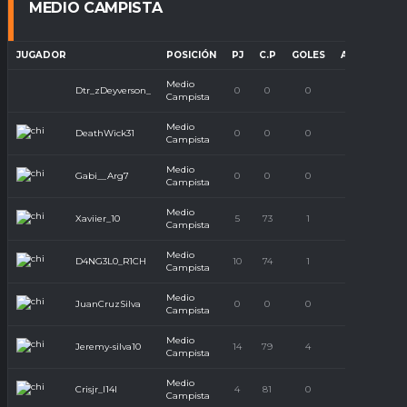
MEDIO CAMPISTA
JUGADOR
POSICIÓN
PJ
C.P
GOLES
ASISTENCIA
Medio
Dtr_zDeyverson_
0
0
0
0
Campista
Medio
DeathWick31
0
0
0
0
Campista
Medio
Gabi__Arg7
0
0
0
0
Campista
Medio
Xaviier_10
5
73
1
0
Campista
Medio
D4NG3L0_R1CH
10
74
1
0
Campista
Medio
JuanCruzSilva
0
0
0
0
Campista
Medio
Jeremy-silva10
14
79
4
7
Campista
Medio
Crisjr_l14l
4
81
0
1
Campista