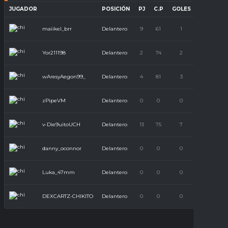
JUGADOR
POSICIÓN
PJ
C.P
GOLES
ASISTENC
maiikel_brr
Delantero
9
61
1
1
Yor211198
Delantero
2
74
2
1
wAresyAegon99_
Delantero
4
81
3
5
zPipeVM
Delantero
0
0
0
0
v-Die9uitoUCH
Delantero
13
75
7
10
danny_oconnor
Delantero
0
0
0
0
Luka_47mm
Delantero
0
0
0
0
DEXCARTZ-CHIKITO
Delantero
0
0
0
0