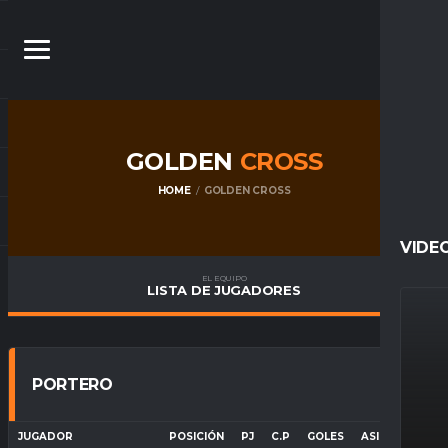
GOLDEN
CROSS
HOME
GOLDEN CROSS
VIDE
EL EQUIPO
LISTA DE JUGADORES
PORTERO
JUGADOR
POSICIÓN
PJ
C.P
GOLES
ASISTENCIAS