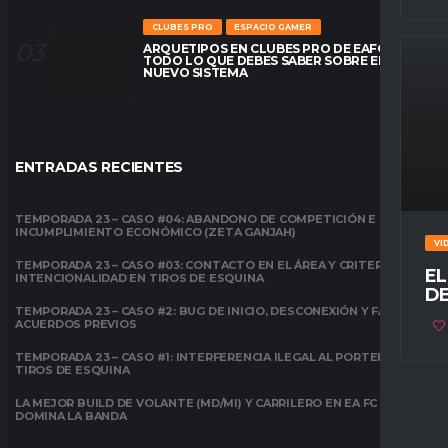
CLUBES PRO
ESPACIO GAMER
ARQUETIPOS EN CLUBES PRO DE EAFC26:
TODO LO QUE DEBES SABER SOBRE EL
NUEVO SISTEMA
ENTRADAS RECIENTES
TEMPORADA 23 – CASO #04: ABANDONO DE COMPETICIÓN E
INCUMPLIMIENTO ECONÓMICO (ZETA GANJAH)
VI
TEMPORADA 23 – CASO #03: CONTACTO EN EL ÁREA Y CRITERIO DE
EL
INTENCIONALIDAD EN TIROS DE ESQUINA
DE
TEMPORADA 23 – CASO #2: BUG DE INICIO, DESCONEXIÓN Y FALTA DE
ACUERDOS PREVIOS
TEMPORADA 23 – CASO #1: INTERFERENCIA ILEGAL AL PORTERO EN
TIROS DE ESQUINA
LA MEJOR BUILD DE VOLANTE (MD/MI) Y CARRILERO EN EA FC 26:
DOMINA LA BANDA