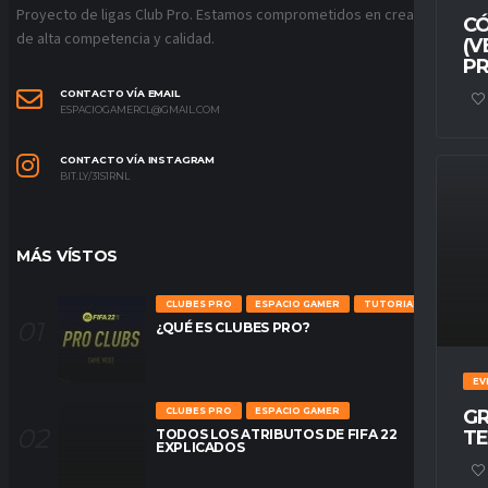
Proyecto de ligas Club Pro. Estamos comprometidos en crear ligas
CÓ
de alta competencia y calidad.
(V
PR
CONTACTO VÍA EMAIL
ESPACIOGAMERCL@GMAIL.COM
CONTACTO VÍA INSTAGRAM
BIT.LY/31S1RNL
MÁS VÍSTOS
CLUBES PRO
ESPACIO GAMER
TUTORIALES
¿QUÉ ES CLUBES PRO?
EV
CLUBES PRO
ESPACIO GAMER
GR
TODOS LOS ATRIBUTOS DE FIFA 22
TE
EXPLICADOS