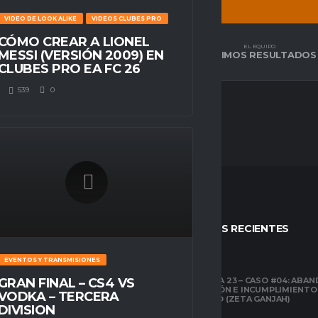
VIDEO DE LOOK ALIKE
VIDEOS CLUBES PRO
CÓMO CREAR A LIONEL
EL EQUIPO
EL EQUIPO
MESSI (VERSIÓN 2009) EN
TABLA DE POSICIÓN
ÚLTIMOS RESULTADOS
CLUBES PRO EA FC 26
539
0
STOS
ENTRADAS RECIENTES
EVENTOS Y TRANSMISIONES
CLUBES PRO
TEMPORADA 23 – CASO #04: ABA
GRAN FINAL – CS4 VS
COMPETICIÓN E INCUMPLIMIENTO
ESPACIO GAMER
VODKA – TERCERA
ECONÓMICO (ZETA GANJAH)
TUTORIALES
DIVISION