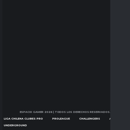
ESPACIO GAMER 2026
| TODOS LOS DERECHOS RESERVADOS.
LIGA CHILENA CLUBES PRO
PROLEAGUE
CHALLENGERS
ASCENSION
UNDERGROUND
NOTICIAS