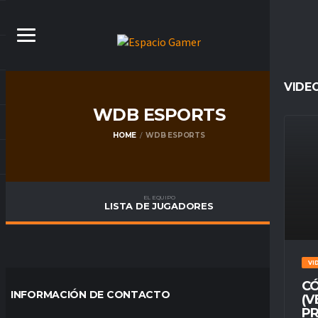
VIDE
WDB ESPORTS
HOME
WDB ESPORTS
EL EQUIPO
LISTA DE JUGADORES
VI
CÓ
INFORMACIÓN DE CONTACTO
(V
PR