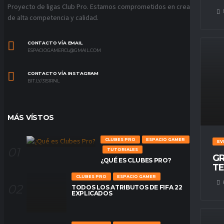
Proyecto de ligas Club Pro. Estamos comprometidos en crear ligas
de alta competencia y calidad.
CONTACTO VÍA EMAIL
ESPACIOGAMERCL@GMAIL.COM
CONTACTO VÍA INSTAGRAM
BIT.LY/31S1RNL
MÁS VÍSTOS
CLUBES PRO
ESPACIO GAMER
EV
TUTORIALES
GR
¿QUÉ ES CLUBES PRO?
TE
CLUBES PRO
ESPACIO GAMER
TODOS LOS ATRIBUTOS DE FIFA 22
EXPLICADOS