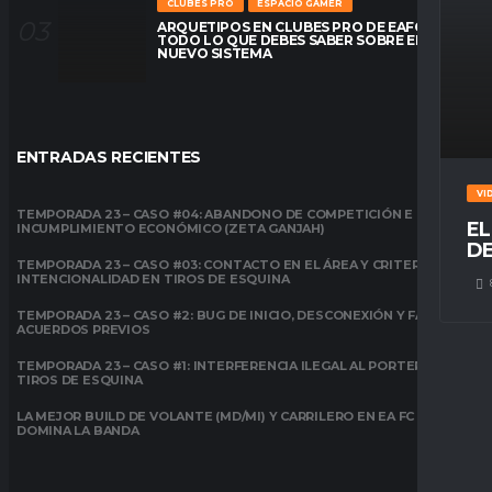
CLUBES PRO
ESPACIO GAMER
ARQUETIPOS EN CLUBES PRO DE EAFC26:
TODO LO QUE DEBES SABER SOBRE EL
NUEVO SISTEMA
ENTRADAS RECIENTES
VI
TEMPORADA 23 – CASO #04: ABANDONO DE COMPETICIÓN E
EL
INCUMPLIMIENTO ECONÓMICO (ZETA GANJAH)
DE
TEMPORADA 23 – CASO #03: CONTACTO EN EL ÁREA Y CRITERIO DE
INTENCIONALIDAD EN TIROS DE ESQUINA
TEMPORADA 23 – CASO #2: BUG DE INICIO, DESCONEXIÓN Y FALTA DE
ACUERDOS PREVIOS
TEMPORADA 23 – CASO #1: INTERFERENCIA ILEGAL AL PORTERO EN
TIROS DE ESQUINA
LA MEJOR BUILD DE VOLANTE (MD/MI) Y CARRILERO EN EA FC 26:
DOMINA LA BANDA