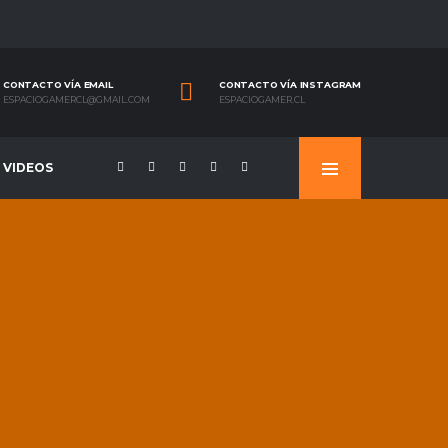
CONTACTO VÍA EMAIL
CONTACTO VÍA INSTAGRAM
ESPACIOGAMERCL@GMAIL.COM
ESPACIOGAMER.CL
VIDEOS