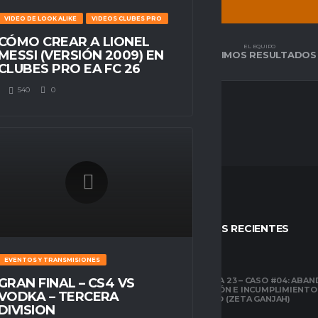
VIDEO DE LOOK ALIKE
VIDEOS CLUBES PRO
CÓMO CREAR A LIONEL
EL EQUIPO
EL EQUIPO
MESSI (VERSIÓN 2009) EN
TABLA DE POSICIÓN
ÚLTIMOS RESULTADOS
CLUBES PRO EA FC 26
540
0
STOS
ENTRADAS RECIENTES
EVENTOS Y TRANSMISIONES
CLUBES PRO
TEMPORADA 23 – CASO #04: ABA
GRAN FINAL – CS4 VS
COMPETICIÓN E INCUMPLIMIENTO
ESPACIO GAMER
VODKA – TERCERA
ECONÓMICO (ZETA GANJAH)
TUTORIALES
DIVISION