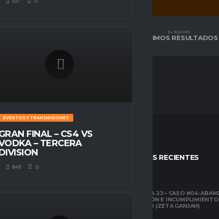
537
0
EL EQUIPO
EL EQUIPO
TABLA DE POSICIÓN
ÚLTIMOS RESULTADOS
EVENTOS Y TRANSMISIONES
GRAN FINAL – CS4 VS
VODKA – TERCERA
DIVISION
STOS
ENTRADAS RECIENTES
849
0
CLUBES PRO
TEMPORADA 23 – CASO #04: ABA
COMPETICIÓN E INCUMPLIMIENTO
ESPACIO GAMER
ECONÓMICO (ZETA GANJAH)
TUTORIALES