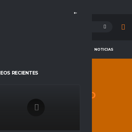
PETENCIAS
CAMPEONES
NOTICIAS
DEOS RECIENTES
CKULO
RARO
HOME
CKULO RARO