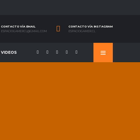
CONTACTO VÍA EMAIL
CONTACTO VÍA INSTAGRAM
ESPACIOGAMERCL@GMAIL.COM
ESPACIOGAMER.CL
VIDEOS