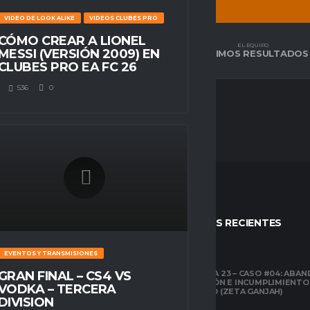
VIDEO DE LOOK ALIKE
VIDEOS CLUBES PRO
CÓMO CREAR A LIONEL
EL EQUIPO
EL EQUIPO
MESSI (VERSIÓN 2009) EN
TABLA DE POSICIÓN
ÚLTIMOS RESULTADOS
CLUBES PRO EA FC 26
536
0
STOS
ENTRADAS RECIENTES
EVENTOS Y TRANSMISIONES
CLUBES PRO
TEMPORADA 23 – CASO #04: ABA
GRAN FINAL – CS4 VS
COMPETICIÓN E INCUMPLIMIENTO
ESPACIO GAMER
VODKA – TERCERA
ECONÓMICO (ZETA GANJAH)
TUTORIALES
DIVISION