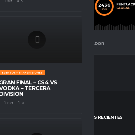
538
0
68
33
2436
CALIFICACIÓN
PARTIDOS
PUNTUACI
PROMEDIO
JUGADOS
GLOBAL
AVG
AVG
AVG
ESPACIO GAMER
ESTADÍSTICAS DEL JUGADOR
EVENTOS Y TRANSMISIONES
GRAN FINAL – CS4 VS
VODKA – TERCERA
DIVISION
849
0
STOS
ENTRADAS RECIENTES