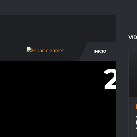
VI
INICIO
COM
27