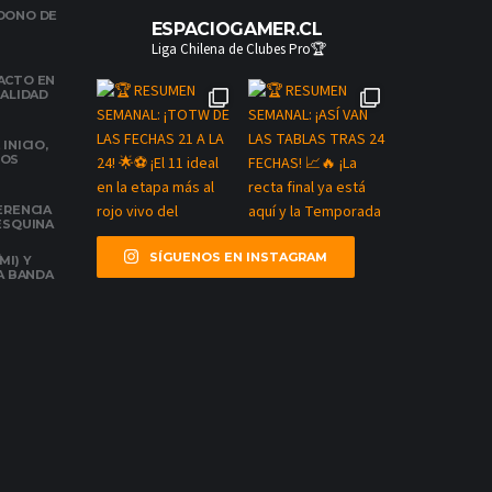
NDONO DE
ESPACIOGAMER.CL
Liga Chilena de Clubes Pro🏆
ACTO EN
NALIDAD
INICIO,
DOS
ERENCIA
 ESQUINA
SÍGUENOS EN INSTAGRAM
MI) Y
LA BANDA