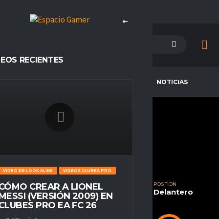
DEOS RECIENTES
PETENCIAS
CAMPEONES
NOTICIAS
ZSVNTII27
CURRENT TEAM
COMPETITIONS
San Felipe FC
Underground
VIDEO DE LOOK ALIKE
VIDEOS CLUBES PRO
SEASONS
NATIONALITY
POSITION
CÓMO CREAR A LIONEL
Temporada 23
Chile
Delantero
MESSI (VERSIÓN 2009) EN
CLUBES PRO EA FC 26