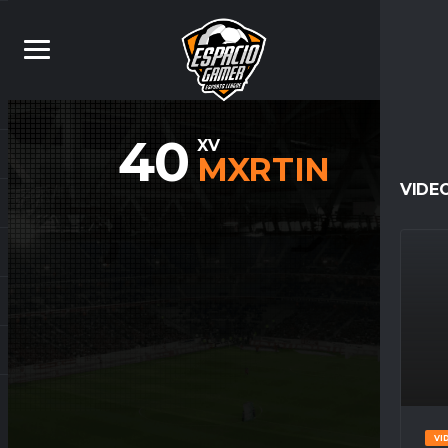
40
XV
MXRTIN
VIDE
VI