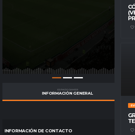
CÓ
(V
PR
ESPACIO GAMER
INFORMACIÓN GENERAL
EV
GR
TE
INFORMACIÓN DE CONTACTO