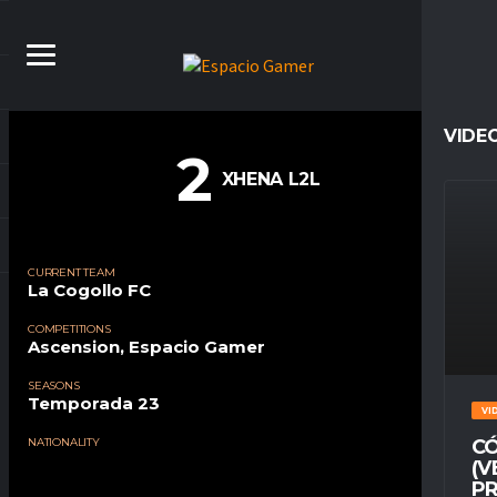
VIDE
2
XHENA L2L
CURRENT TEAM
La Cogollo FC
COMPETITIONS
Ascension, Espacio Gamer
SEASONS
Temporada 23
VI
NATIONALITY
CÓ
(V
PR